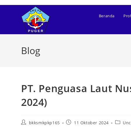
Skip
to
Beranda
Prof
content
Blog
PT. Penguasa Laut Nu
2024)
Post
Post
Post
bkksmkpkp165
11 Oktober 2024
Unc
author:
published:
categor