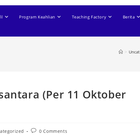
il
Program Keahlian
Teaching Factory
Berita
>
Uncat
santara (Per 11 Oktober
Post
ategorized
0 Comments
y:
comments: