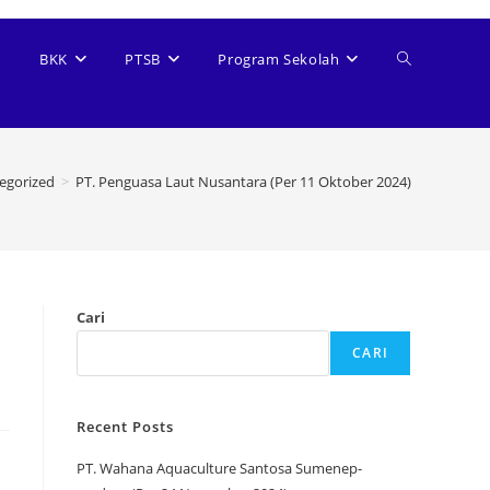
Toggle
BKK
PTSB
Program Sekolah
website
egorized
>
PT. Penguasa Laut Nusantara (Per 11 Oktober 2024)
search
Cari
CARI
Recent Posts
PT. Wahana Aquaculture Santosa Sumenep-