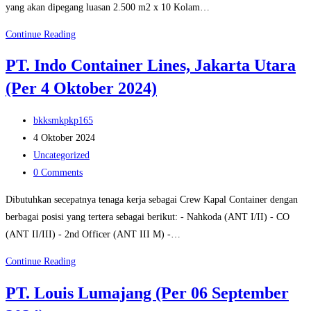
yang akan dipegang luasan 2.500 m2 x 10 Kolam…
PT.
Continue Reading
Delta
PT. Indo Container Lines, Jakarta Utara
Marine
(Per 4 Oktober 2024)
Indonesia
(Per
Post
10
bkksmkpkp165
author:
Post
Oktober
4 Oktober 2024
published:
Post
2024)
Uncategorized
category:
Post
0 Comments
comments:
Dibutuhkan secepatnya tenaga kerja sebagai Crew Kapal Container dengan
berbagai posisi yang tertera sebagai berikut: - Nahkoda (ANT I/II) - CO
(ANT II/III) - 2nd Officer (ANT III M) -…
PT.
Continue Reading
Indo
PT. Louis Lumajang (Per 06 September
Container