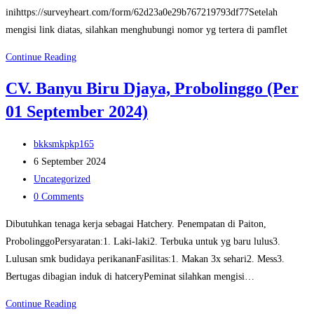
inihttps://surveyheart.com/form/62d23a0e29b767219793df77Setelah
mengisi link diatas, silahkan menghubungi nomor yg tertera di pamflet
Aminggari
Continue Reading
Kos
CV. Banyu Biru Djaya, Probolinggo (Per
(Per
01 September 2024)
02
September
Post
2024)
bkksmkpkp165
author:
Post
6 September 2024
published:
Post
Uncategorized
category:
Post
0 Comments
comments:
Dibutuhkan tenaga kerja sebagai Hatchery. Penempatan di Paiton,
ProbolinggoPersyaratan:1. Laki-laki2. Terbuka untuk yg baru lulus3.
Lulusan smk budidaya perikananFasilitas:1. Makan 3x sehari2. Mess3.
Bertugas dibagian induk di hatceryPeminat silahkan mengisi…
CV.
Continue Reading