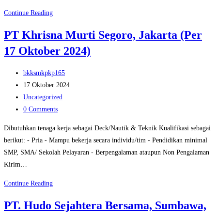
PT.
Continue Reading
Wahana
PT Khrisna Murti Segoro, Jakarta (Per
Aquaculture
17 Oktober 2024)
Santosa
Sumenep-
Post
madura
bkksmkpkp165
author:
Post
(Per
17 Oktober 2024
published:
Post
24
Uncategorized
category:
Post
November
0 Comments
comments:
2024)
Dibutuhkan tenaga kerja sebagai Deck/Nautik & Teknik Kualifikasi sebagai
berikut: - Pria - Mampu bekerja secara individu/tim - Pendidikan minimal
SMP, SMA/ Sekolah Pelayaran - Berpengalaman ataupun Non Pengalaman
Kirim…
PT
Continue Reading
Khrisna
PT. Hudo Sejahtera Bersama, Sumbawa,
Murti