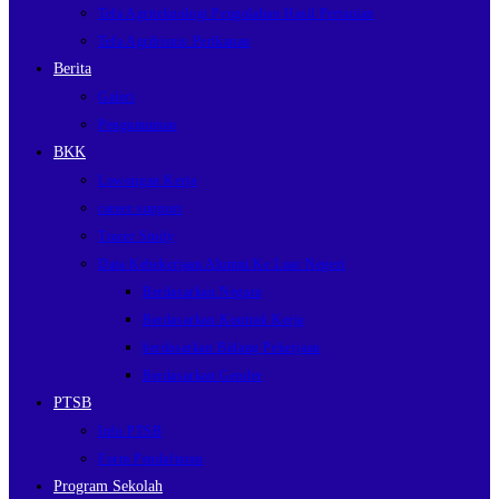
Tefa Agriteknologi Pengolahan Hasil Pertanian
Tefa Agribisnis Perikanan
Berita
Galeri
Pengumuman
BKK
Lowongan Kerja
career support
Tracer Study
Data Kebekerjaan Alumni Ke Luar Negeri
Berdasarkan Negara
Berdasarkan Kontrak Kerja
berdasarkan Bidang Pekerjaan
Berdasarkan Gender
PTSB
Info PTSB
Form Pendaftaran
Program Sekolah