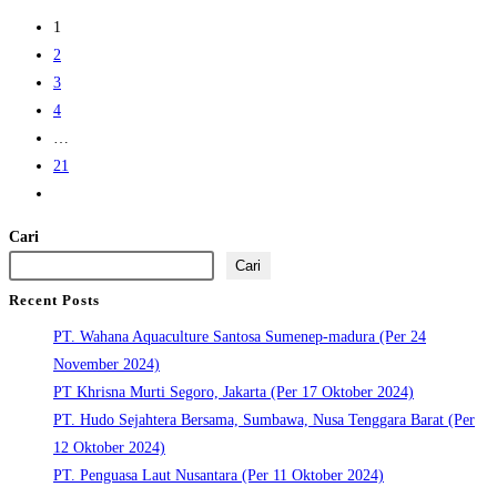
Banyu
1
Biru
2
Djaya,
3
Probolinggo
4
(Per
…
01
21
September
Go
2024)
to
Cari
the
Cari
next
Recent Posts
page
PT. Wahana Aquaculture Santosa Sumenep-madura (Per 24
November 2024)
PT Khrisna Murti Segoro, Jakarta (Per 17 Oktober 2024)
PT. Hudo Sejahtera Bersama, Sumbawa, Nusa Tenggara Barat (Per
12 Oktober 2024)
PT. Penguasa Laut Nusantara (Per 11 Oktober 2024)