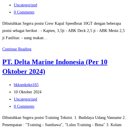
published:
Post
Barat
Uncategorized
category:
Post
(Per
0 Comments
comments:
12
Dibutuhkan Segera posisi Crew Kapal Speedboat 10GT dengan beberapa
Oktober
posisi sebagai berikut : - Kapten, 3,5jt - ABK Deck 2,5 jt - ABK Mesin 2,5
2024)
jt Fasilitas: - uang makan…
PT.
Continue Reading
Penguasa
PT. Delta Marine Indonesia (Per 10
Laut
Oktober 2024)
Nusantara
(Per
Post
11
bkksmkpkp165
author:
Post
Oktober
10 Oktober 2024
published:
Post
2024)
Uncategorized
category:
Post
0 Comments
comments:
Dibutuhkan Segera posisi Training Teknisi. 1. Budidaya Udang Vanname 2.
Penempatan : "Training - Sumbawa", "Lulus Training - Bima" 3. Kolam