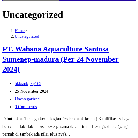
search
Uncategorized
Home
>
Uncategorized
PT. Wahana Aquaculture Santosa
Sumenep-madura (Per 24 November
2024)
Post
bkksmkpkp165
author:
Post
25 November 2024
published:
Post
Uncategorized
category:
Post
0 Comments
comments:
Dibutuhkan 1 tenaga kerja bagian feeder (anak kolam) Kualifikasi sebagai
berikut: - laki-laki - bisa bekerja sama dalam tim - fresh graduate (yang
pernah di tambak ada nilai plus nya)…