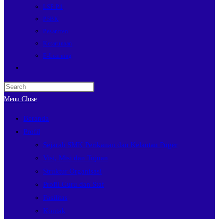
LSP P1
P5BK
Pesantren
Ketarunaan
E-Learning
Toggle
website
search
Menu
Close
Beranda
Profil
Sejarah SMK Perikanan dan Kelautan Puger
Visi, Misi dan Tujuan
Struktur Organisasi
Profil Guru dan Staf
Fasilitas
Kontak