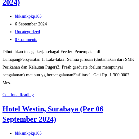
2024)
Lines,
Jakarta
Post
Utara
bkksmkpkp165
author:
Post
(Per
6 September 2024
published:
Post
4
Uncategorized
category:
Post
Oktober
0 Comments
comments:
2024)
Dibutuhkan tenaga kerja sebagai Feeder. Penempatan di
LumajangPersyaratan:1. Laki-laki2. Semua jurusan (diutamakan dari SMK
Perikanan dan Kelautan Puger)3. Fresh graduate (belum mempunyai
pengalaman) maupun yg berpengalamanFasilitas:1. Gaji Rp. 1.300.0002.
Mess…
PT.
Continue Reading
Louis
Hotel Westin, Surabaya (Per 06
Lumajang
September 2024)
(Per
06
Post
September
bkksmkpkp165