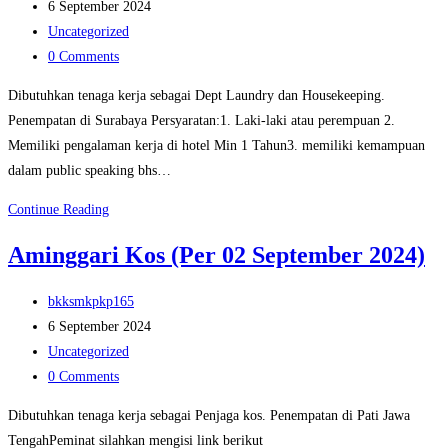
author:
Post
2024)
6 September 2024
published:
Post
Uncategorized
category:
Post
0 Comments
comments:
Dibutuhkan tenaga kerja sebagai Dept Laundry dan Housekeeping.
Penempatan di Surabaya Persyaratan:1. Laki-laki atau perempuan 2.
Memiliki pengalaman kerja di hotel Min 1 Tahun3. memiliki kemampuan
dalam public speaking bhs…
Hotel
Continue Reading
Westin,
Aminggari Kos (Per 02 September 2024)
Surabaya
(Per
Post
bkksmkpkp165
06
author:
Post
6 September 2024
September
published:
Post
Uncategorized
2024)
category:
Post
0 Comments
comments:
Dibutuhkan tenaga kerja sebagai Penjaga kos. Penempatan di Pati Jawa
TengahPeminat silahkan mengisi link berikut