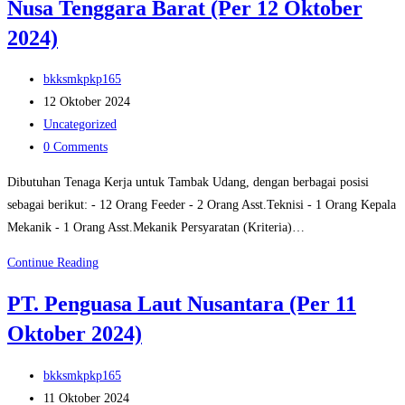
Nusa Tenggara Barat (Per 12 Oktober
Segoro,
Jakarta
2024)
(Per
17
Post
bkksmkpkp165
Oktober
author:
Post
12 Oktober 2024
2024)
published:
Post
Uncategorized
category:
Post
0 Comments
comments:
Dibutuhan Tenaga Kerja untuk Tambak Udang, dengan berbagai posisi
sebagai berikut: - 12 Orang Feeder - 2 Orang Asst.Teknisi - 1 Orang Kepala
Mekanik - 1 Orang Asst.Mekanik Persyaratan (Kriteria)…
PT.
Continue Reading
Hudo
PT. Penguasa Laut Nusantara (Per 11
Sejahtera
Oktober 2024)
Bersama,
Sumbawa,
Post
Nusa
bkksmkpkp165
author:
Post
Tenggara
11 Oktober 2024