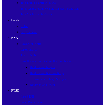
Tefa Teknik Kontruksi Kapal
Tefa Agriteknologi Pengolahan Hasil Pertanian
Tefa Agribisnis Perikanan
Berita
Galeri
Pengumuman
BKK
Lowongan Kerja
career support
Tracer Study
Data Kebekerjaan Alumni Ke Luar Negeri
Berdasarkan Negara
Berdasarkan Kontrak Kerja
berdasarkan Bidang Pekerjaan
Berdasarkan Gender
PTSB
Info PTSB
Form Pendaftaran