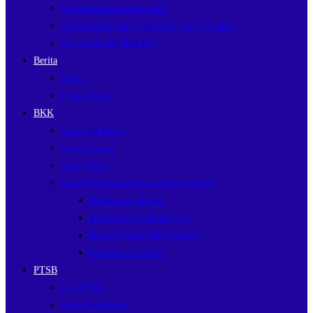
Tefa Teknik Kontruksi Kapal
Tefa Agriteknologi Pengolahan Hasil Pertanian
Tefa Agribisnis Perikanan
Berita
Galeri
Pengumuman
BKK
Lowongan Kerja
career support
Tracer Study
Data Kebekerjaan Alumni Ke Luar Negeri
Berdasarkan Negara
Berdasarkan Kontrak Kerja
berdasarkan Bidang Pekerjaan
Berdasarkan Gender
PTSB
Info PTSB
Form Pendaftaran