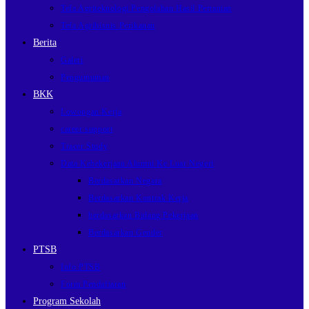
Tefa Agriteknologi Pengolahan Hasil Pertanian
Tefa Agribisnis Perikanan
Berita
Galeri
Pengumuman
BKK
Lowongan Kerja
career support
Tracer Study
Data Kebekerjaan Alumni Ke Luar Negeri
Berdasarkan Negara
Berdasarkan Kontrak Kerja
berdasarkan Bidang Pekerjaan
Berdasarkan Gender
PTSB
Info PTSB
Form Pendaftaran
Program Sekolah