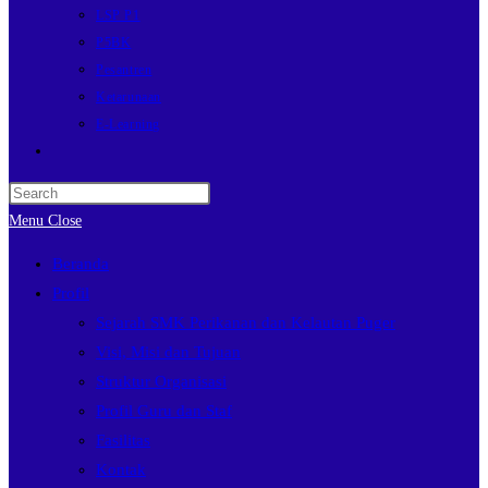
LSP P1
P5BK
Pesantren
Ketarunaan
E-Learning
Menu
Close
Beranda
Profil
Sejarah SMK Perikanan dan Kelautan Puger
Visi, Misi dan Tujuan
Struktur Organisasi
Profil Guru dan Staf
Fasilitas
Kontak