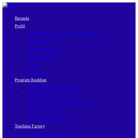
Beranda
Profil
Sejarah SMK Perikanan dan Kelautan Puger
Visi, Misi dan Tujuan
Struktur Organisasi
Profil Guru dan Staf
Fasilitas
Kontak
Program Keahlian
Nautika Kapal Penangkap Ikan
Teknika Kapal Penangkap Ikan
Agriteknologi Pengolahan Hasil Pertanian
Agribisnis Perikanan
Teknik Kontruksi Kapal
Teaching Factory
Tefa Teknik Kontruksi Kapal