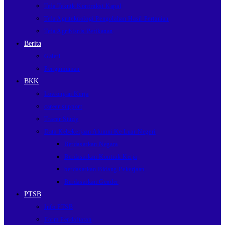
Tefa Teknik Kontruksi Kapal
Tefa Agriteknologi Pengolahan Hasil Pertanian
Tefa Agribisnis Perikanan
Berita
Galeri
Pengumuman
BKK
Lowongan Kerja
career support
Tracer Study
Data Kebekerjaan Alumni Ke Luar Negeri
Berdasarkan Negara
Berdasarkan Kontrak Kerja
berdasarkan Bidang Pekerjaan
Berdasarkan Gender
PTSB
Info PTSB
Form Pendaftaran