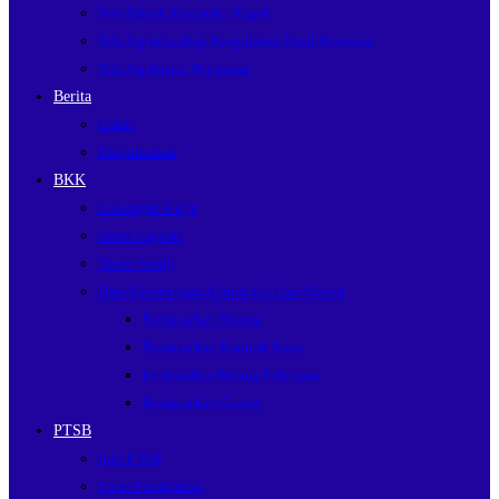
Tefa Teknik Kontruksi Kapal
Tefa Agriteknologi Pengolahan Hasil Pertanian
Tefa Agribisnis Perikanan
Berita
Galeri
Pengumuman
BKK
Lowongan Kerja
career support
Tracer Study
Data Kebekerjaan Alumni Ke Luar Negeri
Berdasarkan Negara
Berdasarkan Kontrak Kerja
berdasarkan Bidang Pekerjaan
Berdasarkan Gender
PTSB
Info PTSB
Form Pendaftaran