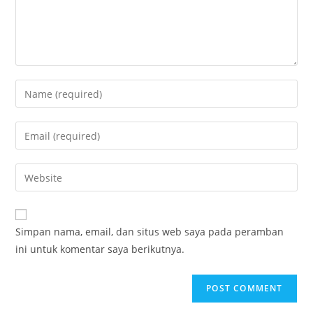
Enter
your
name
Enter
or
your
username
email
Enter
to
address
your
comment
to
website
comment
URL
Simpan nama, email, dan situs web saya pada peramban
(optional)
ini untuk komentar saya berikutnya.