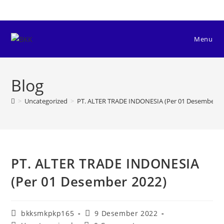
Skip
to
content
Menu
Blog
>
Uncategorized
>
PT. ALTER TRADE INDONESIA (Per 01 Desember 2
PT. ALTER TRADE INDONESIA
(Per 01 Desember 2022)
Post
Post
bkksmkpkp165
9 Desember 2022
author:
published: