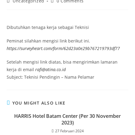
Post
Post
Uncategorized
0 Comments
category:
comments:
Dibutuhkan tenaga kerja sebagai Teknisi
Peminat silahkan mengisi link berikut ini.
https://surveyheart.com/form/62d23a0e29b767219793df77
Setelah mengisi link diatas, bisa mengirimkan lamaran
kerja di email
rafi@atina.co.id
Subject: Teknisi Pendingin – Nama Pelamar
YOU MIGHT ALSO LIKE
HARRIS Hotel Batam Center (Per 30 November
2023)
27 Februari 2024