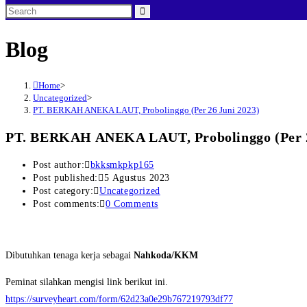
Blog
Home
>
Uncategorized
>
PT. BERKAH ANEKA LAUT, Probolinggo (Per 26 Juni 2023)
PT. BERKAH ANEKA LAUT, Probolinggo (Per 2
Post author:
bkksmkpkp165
Post published:
5 Agustus 2023
Post category:
Uncategorized
Post comments:
0 Comments
Dibutuhkan tenaga kerja sebagai
Nahkoda/KKM
Peminat silahkan mengisi link berikut ini.
https://surveyheart.com/form/62d23a0e29b767219793df77