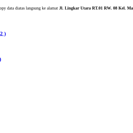
copy data diatas langsung ke alamat
Jl. Lingkar Utara RT.01 RW. 08 Kel. M
2 )
)