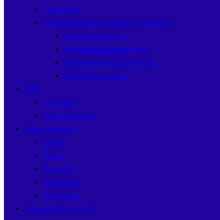
Tracer Study
Data Kebekerjaan Alumni Ke Luar Negeri
Berdasarkan Negara
Berdasarkan Kontrak Kerja
berdasarkan Bidang Pekerjaan
Berdasarkan Gender
PTSB
Info PTSB
Form Pendaftaran
Program Sekolah
LSP P1
P5BK
Pesantren
Ketarunaan
E-Learning
Toggle website search