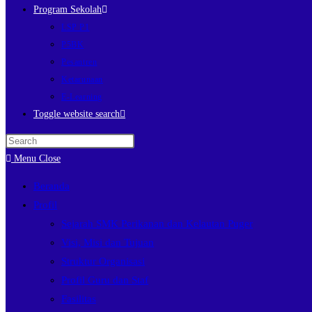
Program Sekolah
LSP P1
P5BK
Pesantren
Ketarunaan
E-Learning
Toggle website search
Menu
Close
Beranda
Profil
Sejarah SMK Perikanan dan Kelautan Puger
Visi, Misi dan Tujuan
Struktur Organisasi
Profil Guru dan Staf
Fasilitas