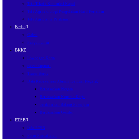
Tefa Teknik Kontruksi Kapal
Tefa Agriteknologi Pengolahan Hasil Pertanian
Tefa Agribisnis Perikanan
Berita
Galeri
Pengumuman
BKK
Lowongan Kerja
career support
Tracer Study
Data Kebekerjaan Alumni Ke Luar Negeri
Berdasarkan Negara
Berdasarkan Kontrak Kerja
berdasarkan Bidang Pekerjaan
Berdasarkan Gender
PTSB
Info PTSB
Form Pendaftaran