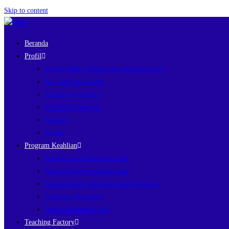
Skip to content
Beranda
Profil
Sejarah SMK Perikanan dan Kelautan Puger
Visi, Misi dan Tujuan
Struktur Organisasi
Profil Guru dan Staf
Fasilitas
Kontak
Program Keahlian
Nautika Kapal Penangkap Ikan
Teknika Kapal Penangkap Ikan
Agriteknologi Pengolahan Hasil Pertanian
Agribisnis Perikanan
Teknik Kontruksi Kapal
Teaching Factory