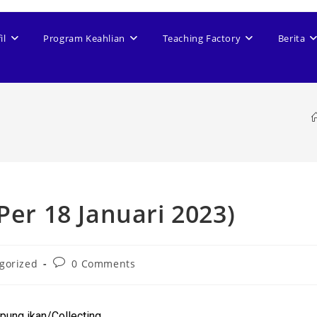
il
Program Keahlian
Teaching Factory
Berita
Per 18 Januari 2023)
gorized
0 Comments
pung ikan/Collecting