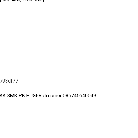
9793df77
 ke BKK SMK PK PUGER di nomor 085746640049