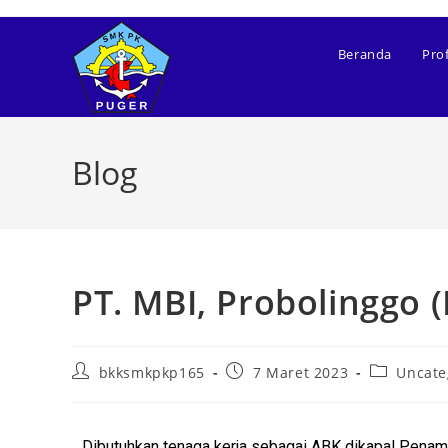
Beranda
Prof
Blog
PT. MBI, Probolinggo (
bkksmkpkp165
7 Maret 2023
Uncate
Dibutuhkan tenaga kerja sebagai ABK dikapal Penam