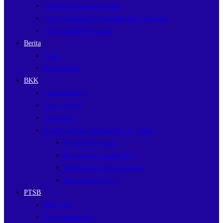
Tefa Teknik Kontruksi Kapal
Tefa Agriteknologi Pengolahan Hasil Pertanian
Tefa Agribisnis Perikanan
Berita
Galeri
Pengumuman
BKK
Lowongan Kerja
career support
Tracer Study
Data Kebekerjaan Alumni Ke Luar Negeri
Berdasarkan Negara
Berdasarkan Kontrak Kerja
berdasarkan Bidang Pekerjaan
Berdasarkan Gender
PTSB
Info PTSB
Form Pendaftaran