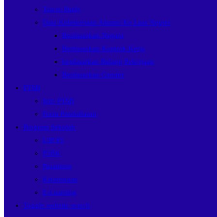
Tracer Study
Data Kebekerjaan Alumni Ke Luar Negeri
Berdasarkan Negara
Berdasarkan Kontrak Kerja
berdasarkan Bidang Pekerjaan
Berdasarkan Gender
PTSB
Info PTSB
Form Pendaftaran
Program Sekolah
LSP P1
P5BK
Pesantren
Ketarunaan
E-Learning
Toggle website search