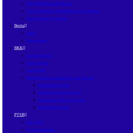
Tefa Teknik Kontruksi Kapal
Tefa Agriteknologi Pengolahan Hasil Pertanian
Tefa Agribisnis Perikanan
Berita
Galeri
Pengumuman
BKK
Lowongan Kerja
career support
Tracer Study
Data Kebekerjaan Alumni Ke Luar Negeri
Berdasarkan Negara
Berdasarkan Kontrak Kerja
berdasarkan Bidang Pekerjaan
Berdasarkan Gender
PTSB
Info PTSB
Form Pendaftaran