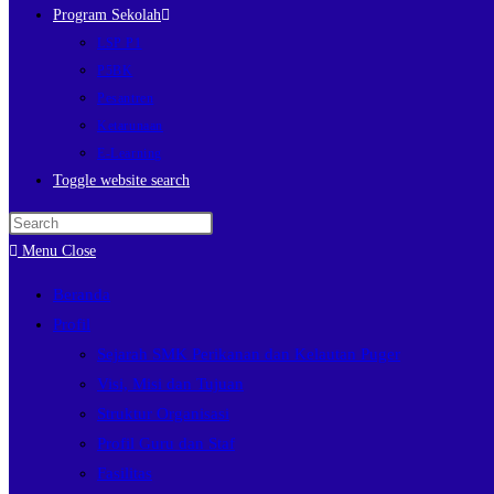
Program Sekolah
LSP P1
P5BK
Pesantren
Ketarunaan
E-Learning
Toggle website search
Menu
Close
Beranda
Profil
Sejarah SMK Perikanan dan Kelautan Puger
Visi, Misi dan Tujuan
Struktur Organisasi
Profil Guru dan Staf
Fasilitas