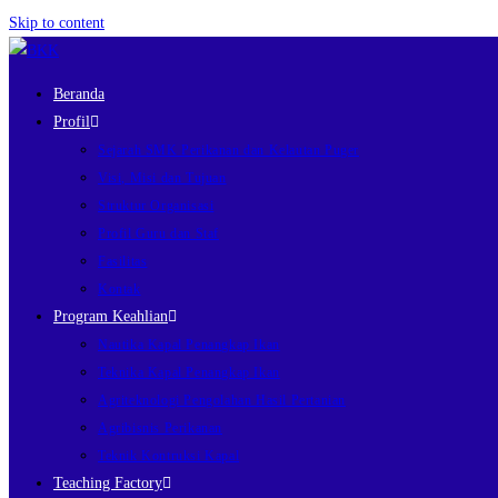
Skip to content
Beranda
Profil
Sejarah SMK Perikanan dan Kelautan Puger
Visi, Misi dan Tujuan
Struktur Organisasi
Profil Guru dan Staf
Fasilitas
Kontak
Program Keahlian
Nautika Kapal Penangkap Ikan
Teknika Kapal Penangkap Ikan
Agriteknologi Pengolahan Hasil Pertanian
Agribisnis Perikanan
Teknik Kontruksi Kapal
Teaching Factory