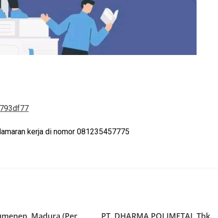
9793df77
at lamaran kerja di nomor 081235457775
umenep, Madura (Per
PT. DHARMA POLIMETAL Tbk.