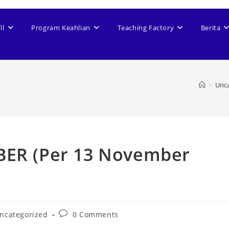
il
Program Keahlian
Teaching Factory
Berita
>
Unca
BER (Per 13 November
ncategorized
0 Comments