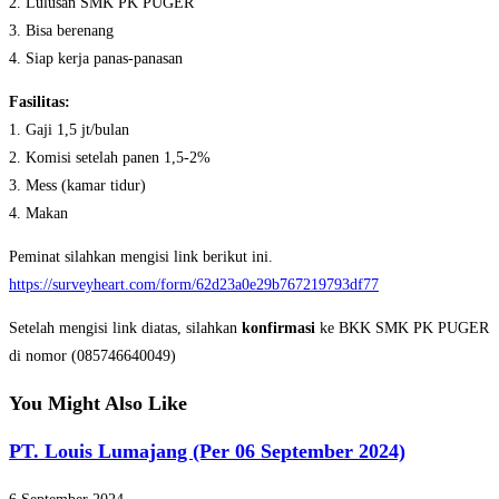
2. Lulusan SMK PK PUGER
3. Bisa berenang
4. Siap kerja panas-panasan
Fasilitas:
1. Gaji 1,5 jt/bulan
2. Komisi setelah panen 1,5-2%
3. Mess (kamar tidur)
4. Makan
Peminat silahkan mengisi link berikut ini.
https://surveyheart.com/form/62d23a0e29b767219793df77
Setelah mengisi link diatas, silahkan
konfirmasi
ke BKK SMK PK PUGER
di nomor (085746640049)
You Might Also Like
PT. Louis Lumajang (Per 06 September 2024)