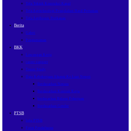
Tefa Teknik Kontruksi Kapal
Tefa Agriteknologi Pengolahan Hasil Pertanian
Tefa Agribisnis Perikanan
Berita
Galeri
Pengumuman
BKK
Lowongan Kerja
career support
Tracer Study
Data Kebekerjaan Alumni Ke Luar Negeri
Berdasarkan Negara
Berdasarkan Kontrak Kerja
berdasarkan Bidang Pekerjaan
Berdasarkan Gender
PTSB
Info PTSB
Form Pendaftaran