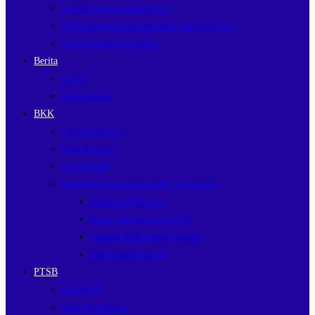
Tefa Teknik Kontruksi Kapal
Tefa Agriteknologi Pengolahan Hasil Pertanian
Tefa Agribisnis Perikanan
Berita
Galeri
Pengumuman
BKK
Lowongan Kerja
career support
Tracer Study
Data Kebekerjaan Alumni Ke Luar Negeri
Berdasarkan Negara
Berdasarkan Kontrak Kerja
berdasarkan Bidang Pekerjaan
Berdasarkan Gender
PTSB
Info PTSB
Form Pendaftaran