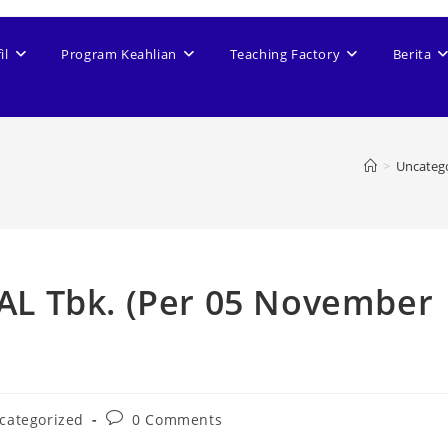
il
Program Keahlian
Teaching Factory
Berita
>
Uncateg
L Tbk. (Per 05 November
categorized
0 Comments