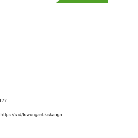
f77
i
https://s.id/lowonganbkiskariga