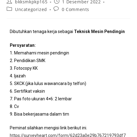
bkksmkpkp165
1 Desember 2022
Uncategorized
0 Comments
Dibutuhkan tenaga kerja sebagai
Teknisk Mesin Pendingin
Persyaratan:
1. Memahami mesin pendingin
2. Pendidikan SMK
3. Fotocopy KK
4. Ijazah
5. SKCK (jika lulus wawancara by telfon)
6. Sertifikat vaksin
7. Pas foto ukuran 4×6: 2 lembar
8. Cv
9. Bisa bekerjasama dalam tim
Peminat silahkan mengisi link berikut ini.
https://surveyheart.com/form/62d23a0e29b767219793df7