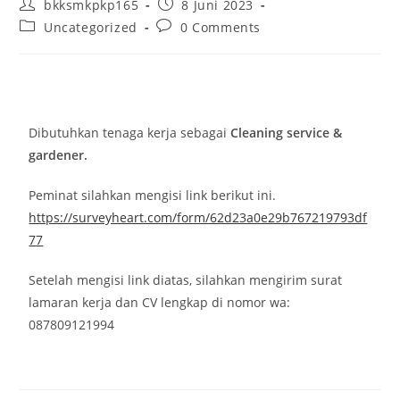
bkksmkpkp165
8 Juni 2023
Uncategorized
0 Comments
Dibutuhkan tenaga kerja sebagai
Cleaning service &
gardener.
Peminat silahkan mengisi link berikut ini.
https://surveyheart.com/form/62d23a0e29b767219793df
77
Setelah mengisi link diatas, silahkan mengirim surat
lamaran kerja dan CV lengkap di nomor wa:
087809121994